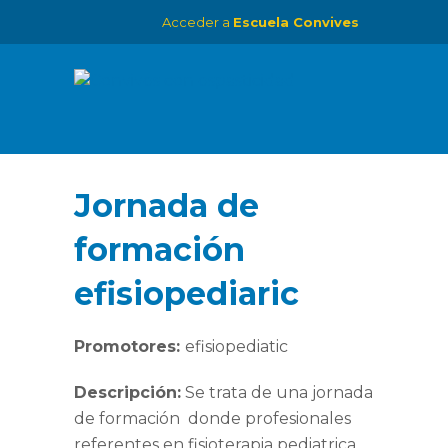
Acceder a
Escuela Convives
Jornada de
formación
efisiopediaric
Promotores:
efisiopediatic
Descripción:
Se trata de una jornada
de formación donde profesionales
referentes en fisioterapia pediatrica,