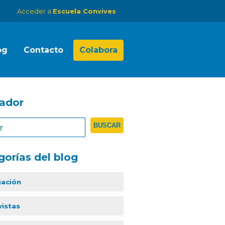
Acceder a
Escuela Convives
og
Contacto
Colabora
ador
gorías del blog
gación
vistas