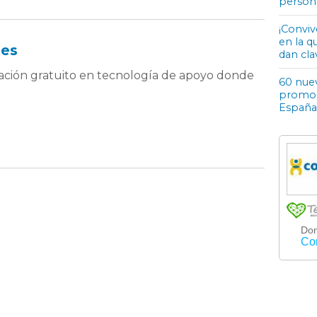
person
¡Conviv
en la q
nes
dan cla
ación gratuito en tecnología de apoyo donde
60 nuev
promoci
España