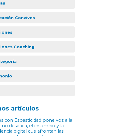
ias
icación Convives
xiones
xiones Coaching
ategoría
monio
os artículos
s con Espasticidad pone voz a la
 no deseada, el insomnio y la
ncia digital que afrontan las