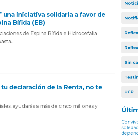
Notic
 una iniciativa solidaria a favor de
Notif
ina Bífida (EB)
Refle
iaciones de Espina Bífida e Hidrocefalia
basta…
Refle
Sin c
Testi
tu declaración de la Renta, no te
UCP
ciales, ayudarás a más de cinco millones y
Últim
Convive
soledad
depende