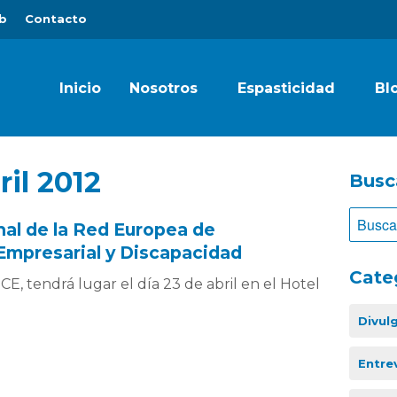
b
Contacto
Inicio
Nosotros
Espasticidad
Bl
ril 2012
Busc
nal de la Red Europea de
Empresarial y Discapacidad
Cate
, tendrá lugar el día 23 de abril en el Hotel
Divul
Entre