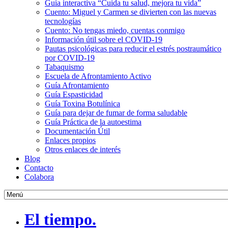
Guía interactiva “Cuida tu salud, mejora tu vida”
Cuento: Miguel y Carmen se divierten con las nuevas
tecnologías
Cuento: No tengas miedo, cuentas conmigo
Información útil sobre el COVID-19
Pautas psicológicas para reducir el estrés postraumático
por COVID-19
Tabaquismo
Escuela de Afrontamiento Activo
Guía Afrontamiento
Guía Espasticidad
Guía Toxina Botulínica
Guía para dejar de fumar de forma saludable
Guía Práctica de la autoestima
Documentación Útil
Enlaces propios
Otros enlaces de interés
Blog
Contacto
Colabora
El tiempo.