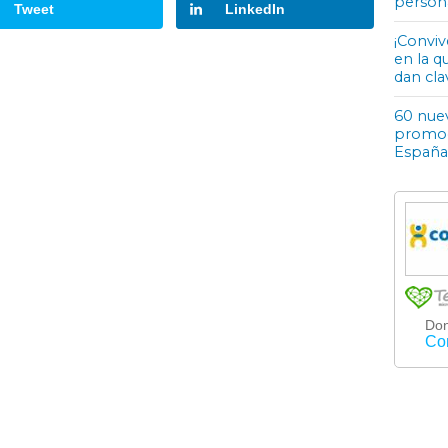
person
Tweet
LinkedIn
¡Conviv
en la q
dan cla
60 nuev
promoci
España