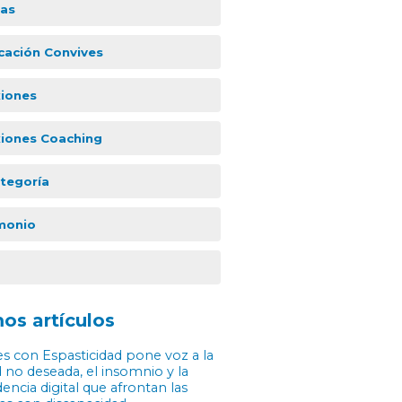
ias
icación Convives
xiones
xiones Coaching
ategoría
monio
os artículos
s con Espasticidad pone voz a la
 no deseada, el insomnio y la
ncia digital que afrontan las