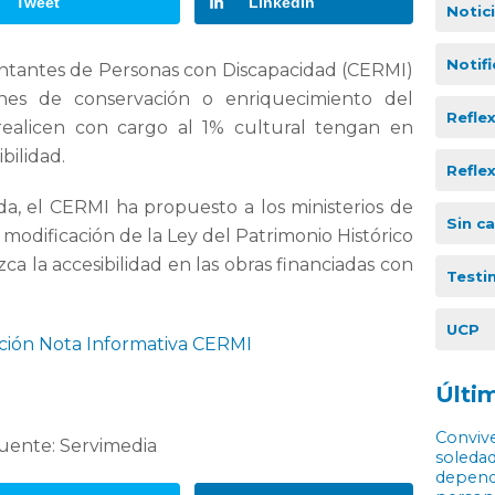
Tweet
LinkedIn
Notic
Notif
ntantes de Personas con Discapacidad (CERMI)
nes de conservación o enriquecimiento del
Refle
realicen con cargo al 1% cultural tengan en
bilidad.
Refle
da, el CERMI ha propuesto a los ministerios de
Sin c
 modificación de la Ley del Patrimonio Histórico
ca la accesibilidad en las obras financiadas con
Testi
UCP
ción Nota Informativa CERMI
Últim
Convive
uente: Servimedia
soledad
depende