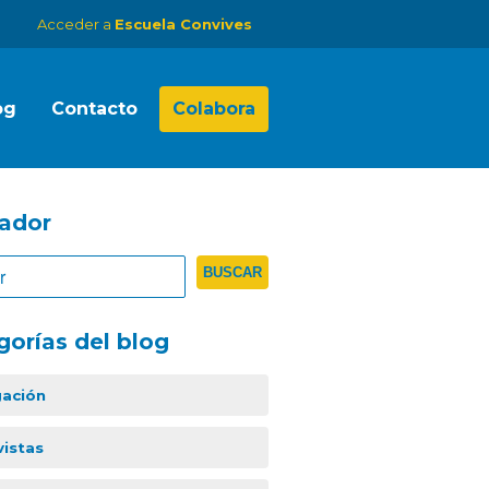
Acceder a
Escuela Convives
og
Contacto
Colabora
ador
gorías del blog
gación
vistas