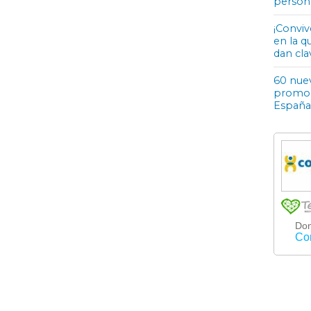
person
¡Conviv
en la q
dan cla
60 nuev
promoci
España