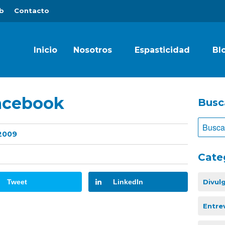
b
Contacto
Inicio
Nosotros
Espasticidad
Bl
acebook
Busc
 2009
Cate
Tweet
LinkedIn
Divul
Entre