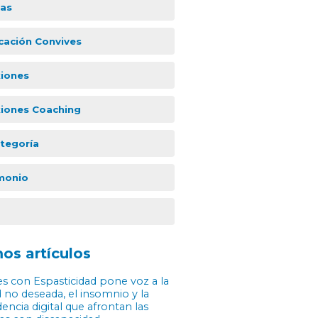
ias
icación Convives
xiones
xiones Coaching
ategoría
monio
os artículos
s con Espasticidad pone voz a la
 no deseada, el insomnio y la
ncia digital que afrontan las