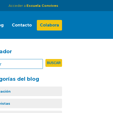
Acceder a
Escuela Convives
og
Contacto
Colabora
ador
gorías del blog
gación
vistas