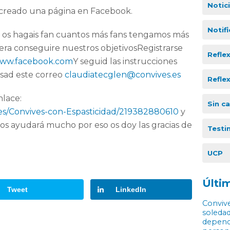
Notic
s creado una página en Facebook.
Notif
e os hagais fan cuantos más fans tengamos más
sera conseguire nuestros objetivosRegistrarse
Refle
ww.facebook.com
Y seguid las instrucciones
sad este correo
claudiatecglen@convives.es
Refle
nlace:
Sin c
s/Convives-con-Espasticidad/219382880610
y
nos ayudará mucho por eso os doy las gracias de
Testi
UCP
Últim
Tweet
LinkedIn
Convive
soledad
depende