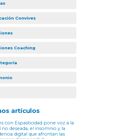
ias
icación Convives
xiones
xiones Coaching
ategoría
monio
os artículos
s con Espasticidad pone voz a la
 no deseada, el insomnio y la
ncia digital que afrontan las