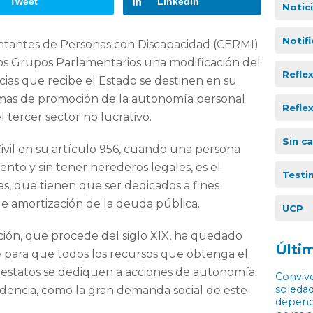
Tweet
LinkedIn
Notic
Notif
ntantes de Personas con Discapacidad (CERMI)
los Grupos Parlamentarios una modificación del
Refle
cias que recibe el Estado se destinen en su
amas de promoción de la autonomía personal
Refle
 tercer sector no lucrativo.
Sin c
vil en su artículo 956, cuando una persona
nto y sin tener herederos legales, es el
Testi
es, que tienen que ser dedicados a fines
 de amortización de la deuda pública.
UCP
ación, que procede del siglo XIX, ha quedado
Últim
e para que todos los recursos que obtenga el
ntestatos se dediquen a acciones de autonomía
Convive
soledad
ndencia, como la gran demanda social de este
depende