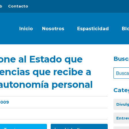
b
Contacto
Inicio
Nosotros
Espasticidad
Bl
one al Estado que
Busc
rencias que recibe a
autonomía personal
Cate
2009
Divul
Entre