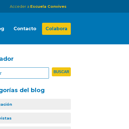
Acceder a
Escuela Convives
og
Contacto
Colabora
ador
gorías del blog
gación
vistas