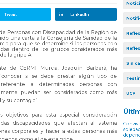
Notic
Tweet
LinkedIn
Notif
de Personas con Discapacidad de la Región de
Refle
ido una carta a la Consejería de Sanidad de la
a para que se determine si las personas con
Refle
uidas dentro de los grupos considerados más
de la gripe A.
Sin c
ente de CERMI Murcia, Joaquín Barberá, ha
“conocer si se debe prestar algún tipo de
Testi
 preferente a determinadas personas con
ivamente puedan ser considerados como más
UCP
y su contagio”.
Últim
 objetivos para esta especial consideración
das discapacidades que afectan al sistema
Convive
soledad
ones corporales y hacer a estas personas más
depende
ógenos, como el de esta gripe.