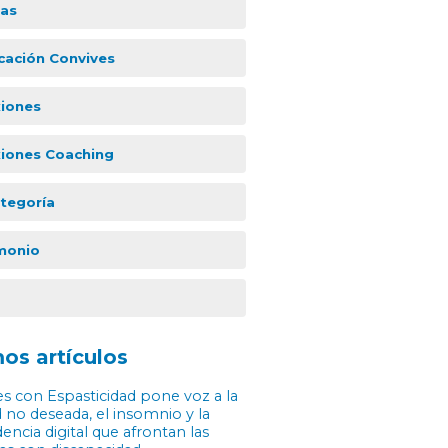
ias
icación Convives
xiones
xiones Coaching
ategoría
monio
os artículos
s con Espasticidad pone voz a la
 no deseada, el insomnio y la
ncia digital que afrontan las