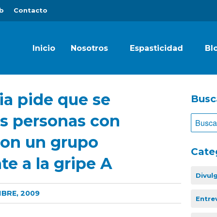
b
Contacto
Inicio
Nosotros
Espasticidad
Bl
a pide que se
Busc
as personas con
son un grupo
Cate
te a la gripe A
Divul
MBRE, 2009
Entre