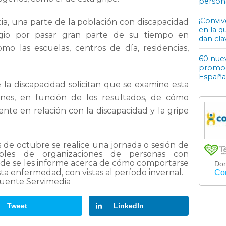
person
¡Conviv
a, una parte de la población con discapacidad
en la q
gio por pasar gran parte de su tiempo en
dan cla
omo las escuelas, centros de día, residencias,
60 nuev
promoci
España
 la discapacidad solicitan que se examine esta
iones, en función de los resultados, de cómo
te en relación con la discapacidad y la gripe
 de octubre se realice una jornada o sesión de
sables de organizaciones de personas con
onde se les informe acerca de cómo comportarse
sta enfermedad, con vistas al período invernal.
uente Servimedia
Tweet
LinkedIn