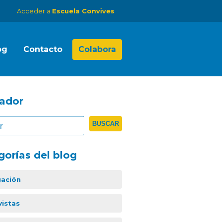
Acceder a
Escuela Convives
og
Contacto
Colabora
ador
gorías del blog
gación
vistas