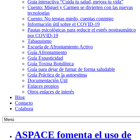
Guía interactiva “Cuida tu salud, mejora tu vida”
Cuento: Miguel y Carmen se divierten con las nuevas
tecnologías
Cuento: No tengas miedo, cuentas conmigo
Información útil sobre el COVID-19
Pautas psicológicas para reducir el estrés postraumático
por COVID-19
Tabaquismo
Escuela de Afrontamiento Activo
Guía Afrontamiento
Guía Espasticidad
Guía Toxina Botulínica
Guía para dejar de fumar de forma saludable
Guía Práctica de la autoestima
Documentación Útil
Enlaces propios
Otros enlaces de interés
Blog
Contacto
Colabora
ASPACE fomenta el uso de