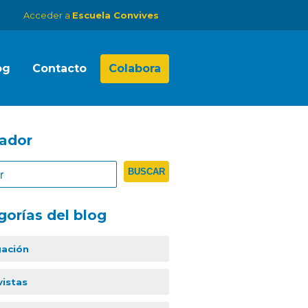
Acceder a
Escuela Convives
og
Contacto
Colabora
ador
gorías del blog
gación
vistas