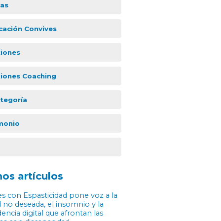
ias
icación Convives
xiones
xiones Coaching
ategoría
monio
os artículos
s con Espasticidad pone voz a la
 no deseada, el insomnio y la
ncia digital que afrontan las