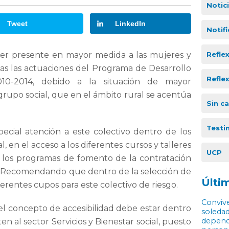
Notic
Tweet
LinkedIn
Notif
Refle
ner presente en mayor medida a las mujeres y
das las actuaciones del Programa de Desarrollo
Refle
010-2014, debido a la situación de mayor
grupo social, que en el ámbito rural se acentúa
Sin c
Testi
ecial atención a este colectivo dentro de los
 en el acceso a los diferentes cursos y talleres
UCP
los programas de fomento de la contratación
es. Recomendando que dentro de la selección de
Últim
ferentes cupos para este colectivo de riesgo.
Convive
l concepto de accesibilidad debe estar dentro
soledad
depende
n al sector Servicios y Bienestar social, puesto