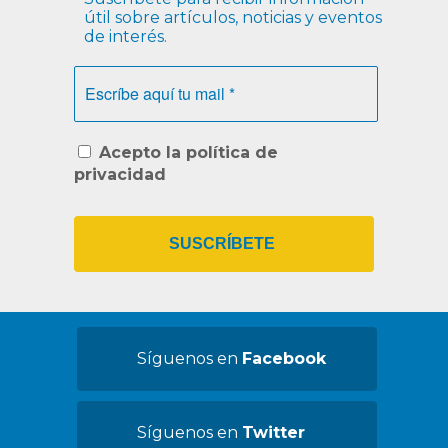
útil sobre artículos, noticias y eventos
de interés.
Escríbe
aquí
tu
mail
*
Acepto la política de
privacidad
Síguenos en
Facebook
Síguenos en
Twitter