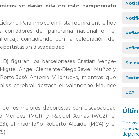
Notic
límicos se darán cita en este campeonato
Notif
clismo Paralímpico en Pista reunirá entre hoy
 corredores del panorama nacional en el
Refle
orca), coincidiendo con la celebración del
portistas sin discapacidad.
Refle
 B) figuran los barceloneses Cristian Venge-
Sin c
s Miguel Ángel Clemente-Diego Javier Muñoz y
Porto-José Antonio Villanueva, mientras que
Testi
álisis cerebral destaca el valenciano Maurice
UCP
 de los mejores deportistas con discapacidad
Últim
njo Méndez (MC1), y Raquel Acinas (WC2), el
Convive
3), el madrileño Roberto Alcaide (MC4) y el
soledad
5).
depende