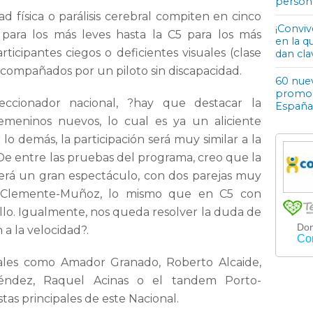
person
ad física o parálisis cerebral compiten en cinco
¡Conviv
1 para los más leves hasta la C5 para los más
en la q
rticipantes ciegos o deficientes visuales (clase
dan cla
ompañados por un piloto sin discapacidad.
60 nuev
promoci
leccionador nacional, ?hay que destacar la
España
emeninos nuevos, lo cual es ya un aliciente
lo demás, la participación será muy similar a la
De entre las pruebas del programa, creo que la
rá un gran espectáculo, con dos parejas muy
y Clemente-Muñoz, lo mismo que en C5 con
llo. Igualmente, nos queda resolver la duda de
 a la velocidad?.
ituales como Amador Granado, Roberto Alcaide,
éndez, Raquel Acinas o el tandem Porto-
stas principales de este Nacional.