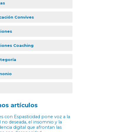
ias
icación Convives
xiones
xiones Coaching
ategoría
monio
os artículos
s con Espasticidad pone voz a la
 no deseada, el insomnio y la
ncia digital que afrontan las