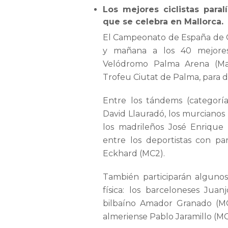
Los mejores ciclistas para
que se celebra en Mallorca.
El Campeonato de España de Ci
y mañana a los 40 mejores
Velódromo Palma Arena (Mall
Trofeu Ciutat de Palma, para de
Entre los tándems (categoría
David Llauradó, los murciano
los madrileños José Enrique 
entre los deportistas con par
Eckhard (MC2).
También participarán algunos
física: los barceloneses Jua
bilbaíno Amador Granado (MC
almeriense Pablo Jaramillo (MC