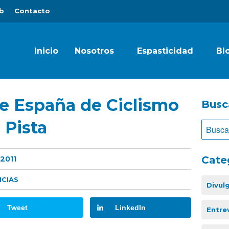
b
Contacto
Inicio
Nosotros
Espasticidad
Bl
 España de Ciclismo
Busc
 Pista
Cate
2011
ICIAS
Divul
Tweet
LinkedIn
Entre