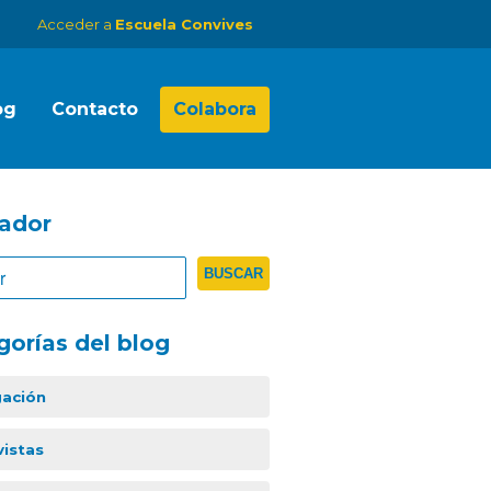
Acceder a
Escuela Convives
og
Contacto
Colabora
ador
gorías del blog
gación
vistas