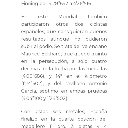
Finning por 4’28”642 a 4’26”516.
En este Mundial también
participaron otros dos ciclistas
españoles, que consiguieron buenos
resultados aunque no pudieron
subir al podio. Se trata del valenciano
Maurice Eckhard, que quedó quinto
en la persecución, a sólo cuatro
décimas de la lucha por las medallas
(4’00”686), y 14º en el kilómetro
(1’24”502), y del sevillano Antonio
García, séptimo en ambas pruebas
(4’04”100 y 1’24”502).
Con estos seis metales, España
finalizó en la cuarta posición del
medallero (1 oro, 3 platas y 4