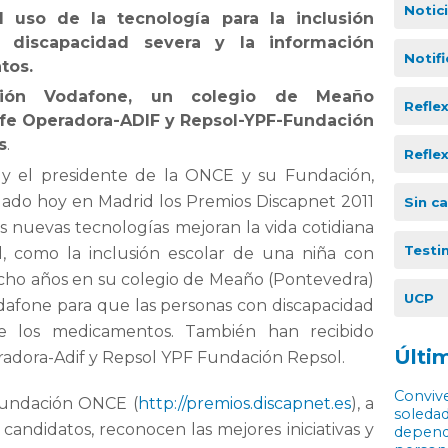
Notic
 uso de la tecnología para la inclusión
 discapacidad severa y la información
Notif
tos.
ción Vodafone, un colegio de Meaño
Refle
enfe Operadora-ADIF y Repsol-YPF-Fundación
s
.
Refle
as y el presidente de la ONCE y su Fundación,
gado hoy en Madrid los Premios Discapnet 2011
Sin c
 las nuevas tecnologías mejoran la vida cotidiana
Testi
, como la inclusión escolar de una niña con
ocho años en su colegio de Meaño (Pontevedra)
UCP
odafone para que las personas con discapacidad
e los medicamentos. También han recibido
Últim
eradora-Adif y Repsol YPF Fundación Repsol.
Convive
Fundación ONCE (
http://premios.discapnet.es
), a
soledad
candidatos, reconocen las mejores iniciativas y
depende