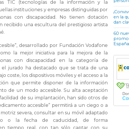
person
s TIC (tecnologías de la información y la
llas instituciones y empresas distinguidas por
¡Conviv
en la q
onas con discapacidad. No tienen dotación
dan cla
recibido una escultura del prestigioso artista
é.
60 nuev
promoci
España
esible”, desarrollado por Fundación Vodafone
omo la mejor iniciativa para la mejora de la
sonas con discapacidad en la categoría de
o, el jurado ha destacado que se trata de una
jo coste, los dispositivos móviles y el acceso a la
ción que permite disponer de la información
to de un modo accesible. Su alta aceptación
 facilidad de su implantación, han sido otros de
medicamento accesible” permitirá a un ciego o a
motriz severa, consultar en su móvil adaptado
cto o la fecha de caducidad, de forma
en tiempo real, con tan sólo captar con su