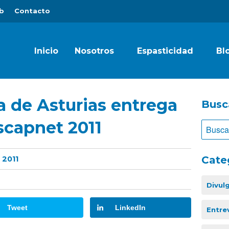
b
Contacto
Inicio
Nosotros
Espasticidad
Bl
a de Asturias entrega
Busc
scapnet 2011
Cate
 2011
Divul
Tweet
LinkedIn
Entre