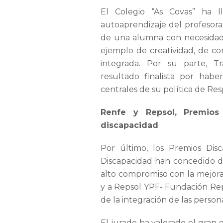
El Colegio “As Covas” ha l
autoaprendizaje del profesorad
de una alumna con necesidade
ejemplo de creatividad, de c
integrada. Por su parte, T
resultado finalista por habe
centrales de su política de Res
Renfe y Repsol, Premios
discapacidad
Por último, los Premios Di
Discapacidad han concedido d
alto compromiso con la mejora d
y a Repsol YPF- Fundación Reps
de la integración de las person
El jurado ha valorado el gran 