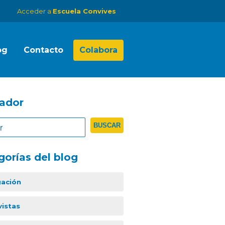
Acceder a
Escuela Convives
og
Contacto
Colabora
ador
gorías del blog
gación
vistas