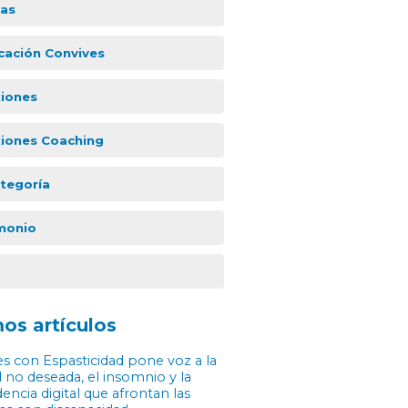
ias
icación Convives
xiones
xiones Coaching
ategoría
monio
os artículos
s con Espasticidad pone voz a la
 no deseada, el insomnio y la
ncia digital que afrontan las