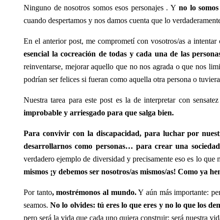
Ninguno de nosotros somos esos personajes . Y
no lo somos 
cuando despertamos y nos damos cuenta que lo verdaderamente 
En el anterior post, me comprometí con vosotros/as a intentar
esencial la cocreación de todas y cada una de las persona
reinventarse, mejorar aquello que no nos agrada o que nos limi
podrían ser felices si fueran como aquella otra persona o tuvieran
Nuestra tarea para este post es la de interpretar con sensat
improbable y arriesgado para que salga bien.
Para convivir con la discapacidad, para luchar por nuestr
desarrollarnos como personas… para crear una sociedad
verdadero ejemplo de diversidad y precisamente eso es lo que
mismos ¡y debemos ser nosotros/as mismos/as! Como ya hemo
Por tanto
, mostrémonos al mundo.
Y aún más importante: pe
seamos.
No lo olvides: tú eres lo que eres y no lo que los d
pero será la vida que cada uno quiera construir; será nuestra vid