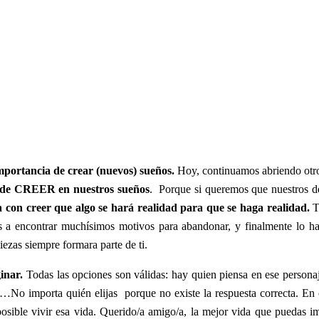
mportancia de crear (nuevos) sueños.
Hoy, continuamos abriendo otro
, de CREER en nuestros sueños
. Porque si queremos que nuestros de
 con creer que algo se hará realidad para que se haga realidad.
T
s a encontrar muchísimos motivos para abandonar, y finalmente lo hará
iezas siempre formara parte de ti.
inar.
Todas las opciones son válidas: hay quien piensa en ese personaje
…No importa quién elijas porque no existe la respuesta correcta. En c
mposible vivir esa vida. Querido/a amigo/a, la mejor vida que puedas i