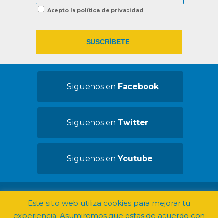
Acepto la política de privacidad
Síguenos en
Facebook
Síguenos en
Twitter
Síguenos en
Youtube
©2019 Convives con Espasticidad -
Aviso
Este sitio web utiliza cookies para mejorar tu
legal
experiencia. Asumiremos que estas de acuerdo con