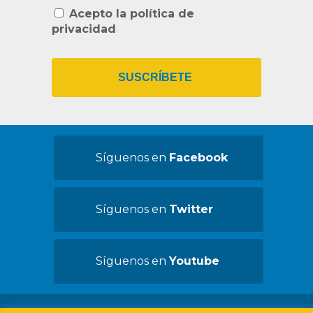
*
Acepto la política de
privacidad
Síguenos en
Facebook
Síguenos en
Twitter
Síguenos en
Youtube