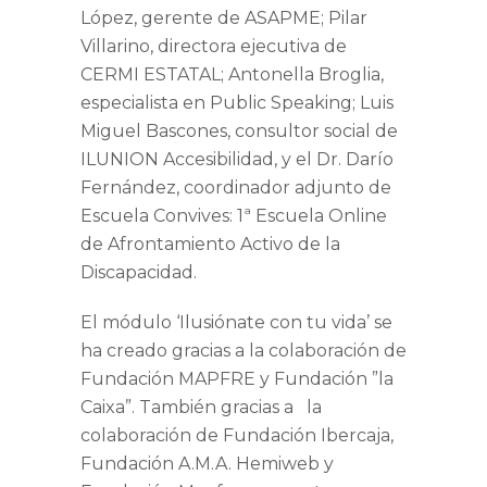
López
, gerente de ASAPME;
Pilar
Villarino
, directora ejecutiva de
CERMI ESTATAL;
Antonella Broglia
,
especialista en Public Speaking;
Luis
Miguel Bascones
, consultor social de
ILUNION Accesibilidad, y el
Dr. Darío
Fernández
, coordinador adjunto de
Escuela Convives: 1ª Escuela Online
de Afrontamiento Activo de la
Discapacidad.
El módulo
‘Ilusiónate con tu vida’
se
ha creado gracias a la colaboración de
Fundación MAPFRE
y
Fundación
”la
Caixa”
. También gracias a la
colaboración de
Fundación Ibercaja
,
Fundación A.M.A.
Hemiweb y