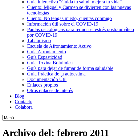
Guía interactiva “Cuida tu salud, mejora tu vida”
Cuento: Miguel y Carmen se divierten con las nuevas
tecnologías
Cuento: No tengas miedo, cuentas conmigo
Información útil sobre el COVID-19
Pautas psicológicas para reducir el estrés postraumático
por COVID-19
Tabaquismo
Escuela de Afrontamiento Activo
Guía Afrontamiento
Guía Espasticidad
Guía Toxina Botulínica
Guía para dejar de fumar de forma saludable
Guía Práctica de la autoestima
Documentación Útil
Enlaces propios
Otros enlaces de interés
Blog
Contacto
Colabora
Archivo del:
febrero 2011